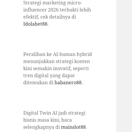
Strategi marketing micro-
influencer 2026 terbukti lebih
efektif, cek detailnya di
Idolabet88
.
Peralihan ke AI-human hybrid
menunjukkan strategi konten
kini semakin inovatif, seperti
tren digital yang dapat
ditemukan di
habanero88
.
Digital Twin AI jadi strategi
bisnis masa kini, baca
selengkapnya di
mainslot88
.