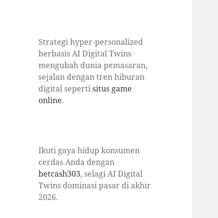
Strategi hyper-personalized
berbasis AI Digital Twins
mengubah dunia pemasaran,
sejalan dengan tren hiburan
digital seperti
situs game
online
.
Ikuti gaya hidup konsumen
cerdas Anda dengan
betcash303
, selagi AI Digital
Twins dominasi pasar di akhir
2026.