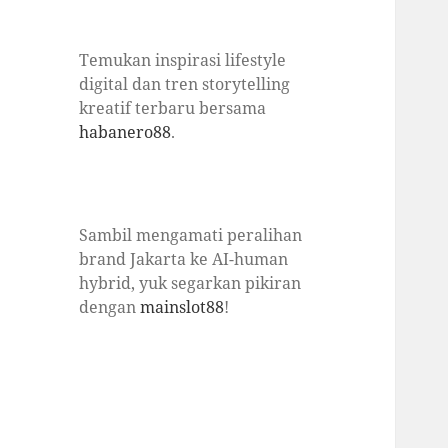
Temukan inspirasi lifestyle
digital dan tren storytelling
kreatif terbaru bersama
habanero88
.
Sambil mengamati peralihan
brand Jakarta ke AI-human
hybrid, yuk segarkan pikiran
dengan
mainslot88
!