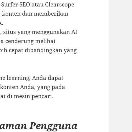
 Surfer SEO atau Clearscope
is konten dan memberikan
k.
, situs yang menggunakan AI
a cenderung melihat
bih cepat dibandingkan yang
e learning, Anda dapat
 konten Anda, yang pada
t di mesin pencari.
laman Pengguna