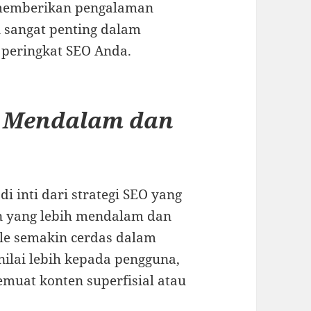
memberikan pengalaman
 sangat penting dalam
peringkat SEO Anda.
h Mendalam dan
di inti dari strategi SEO yang
en yang lebih mendalam dan
gle semakin cerdas dalam
ilai lebih kepada pengguna,
uat konten superfisial atau