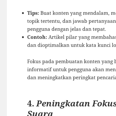
Tips:
Buat konten yang mendalam, m
topik tertentu, dan jawab pertanyaan
pengguna dengan jelas dan tepat.
Contoh:
Artikel pilar yang membahas
dan dioptimalkan untuk kata kunci lon
Fokus pada pembuatan konten yang
informatif untuk pengguna akan meni
dan meningkatkan peringkat pencari
4.
Peningkatan Foku
Suara