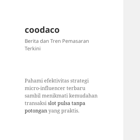
coodaco
Berita dan Tren Pemasaran
Terkini
Pahami efektivitas strategi
micro-influencer terbaru
sambil menikmati kemudahan
transaksi
slot pulsa tanpa
potongan
yang praktis.