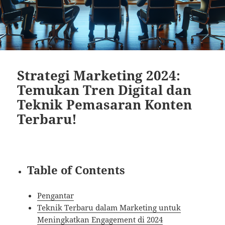
Strategi Marketing 2024:
Temukan Tren Digital dan
Teknik Pemasaran Konten
Terbaru!
Table of Contents
Pengantar
Teknik Terbaru dalam Marketing untuk
Meningkatkan Engagement di 2024