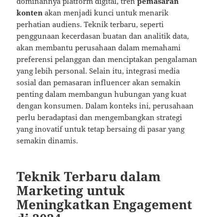
dominannya platform digital, tren
pemasaran
konten
akan menjadi kunci untuk menarik
perhatian audiens. Teknik terbaru, seperti
penggunaan kecerdasan buatan dan analitik data,
akan membantu perusahaan dalam memahami
preferensi pelanggan dan menciptakan pengalaman
yang lebih personal. Selain itu, integrasi media
sosial dan pemasaran influencer akan semakin
penting dalam membangun hubungan yang kuat
dengan konsumen. Dalam konteks ini, perusahaan
perlu beradaptasi dan mengembangkan strategi
yang inovatif untuk tetap bersaing di pasar yang
semakin dinamis.
Teknik Terbaru dalam
Marketing untuk
Meningkatkan Engagement