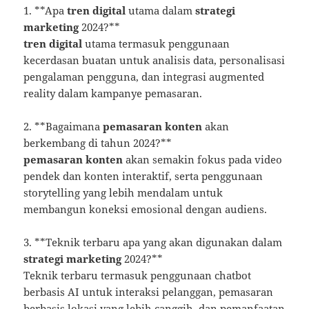
1. **Apa
tren digital
utama dalam
strategi
marketing
2024?**
tren digital
utama termasuk penggunaan
kecerdasan buatan untuk analisis data, personalisasi
pengalaman pengguna, dan integrasi augmented
reality dalam kampanye pemasaran.
2. **Bagaimana
pemasaran konten
akan
berkembang di tahun 2024?**
pemasaran konten
akan semakin fokus pada video
pendek dan konten interaktif, serta penggunaan
storytelling yang lebih mendalam untuk
membangun koneksi emosional dengan audiens.
3. **Teknik terbaru apa yang akan digunakan dalam
strategi marketing
2024?**
Teknik terbaru termasuk penggunaan chatbot
berbasis AI untuk interaksi pelanggan, pemasaran
berbasis lokasi yang lebih canggih, dan pemanfaatan