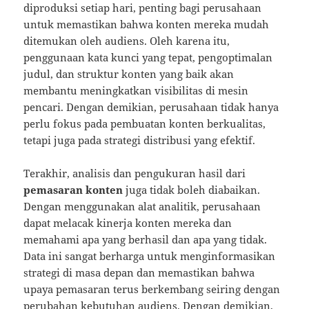
diproduksi setiap hari, penting bagi perusahaan
untuk memastikan bahwa konten mereka mudah
ditemukan oleh audiens. Oleh karena itu,
penggunaan kata kunci yang tepat, pengoptimalan
judul, dan struktur konten yang baik akan
membantu meningkatkan visibilitas di mesin
pencari. Dengan demikian, perusahaan tidak hanya
perlu fokus pada pembuatan konten berkualitas,
tetapi juga pada strategi distribusi yang efektif.
Terakhir, analisis dan pengukuran hasil dari
pemasaran konten
juga tidak boleh diabaikan.
Dengan menggunakan alat analitik, perusahaan
dapat melacak kinerja konten mereka dan
memahami apa yang berhasil dan apa yang tidak.
Data ini sangat berharga untuk menginformasikan
strategi di masa depan dan memastikan bahwa
upaya pemasaran terus berkembang seiring dengan
perubahan kebutuhan audiens. Dengan demikian,