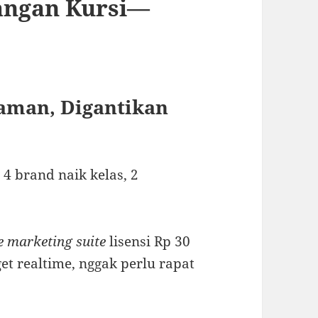
angan Kursi—
laman, Digantikan
4 brand naik kelas, 2
e marketing suite
lisensi Rp 30
get realtime, nggak perlu rapat