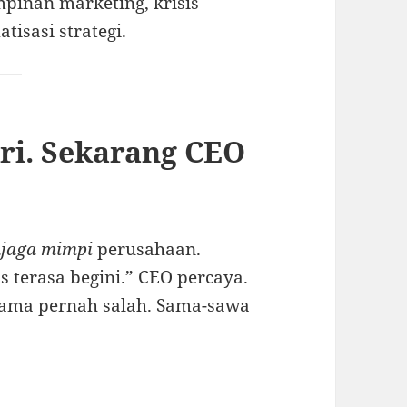
mpinan marketing, krisis
tisasi strategi.
ri. Sekarang CEO
njaga mimpi
perusahaan.
s terasa begini.” CEO percaya.
ama pernah salah. Sama-sawa