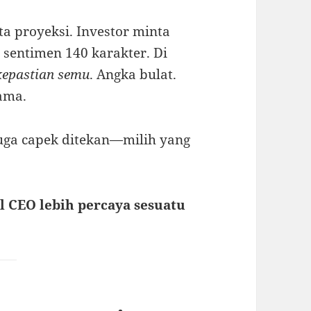
a proyeksi. Investor minta
 sentimen 140 karakter. Di
kepastian semu
. Angka bulat.
ama.
uga capek ditekan—milih yang
al CEO lebih percaya sesuatu