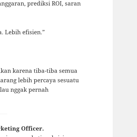
 anggaran, prediksi ROI, saran
 Lebih efisien.”
kan karena tiba-tiba semua
arang lebih percaya sesuatu
au nggak pernah
eting Officer.