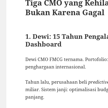
Tiga CMO yang Kehil
Bukan Karena Gagal
1. Dewi: 15 Tahun Penga
Dashboard
Dewi CMO FMCG ternama. Portofolio: 
penghargaan internasional.
Tahun lalu, perusahaan beli
predictiv
miliar. Sistem janji: optimalisasi bud
panjang.