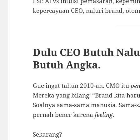
LSI: AI vs intuisi pemasaran, kepemi
kepercayaan CEO, naluri brand, otoma
Dulu CEO Butuh Nalu
Butuh Angka.
Gue ingat tahun 2010-an. CMO itu
pe
Mereka yang bilang: “Brand kita haru
Soalnya sama-sama manusia. Sama-s
pernah bener karena
feeling
.
Sekarang?