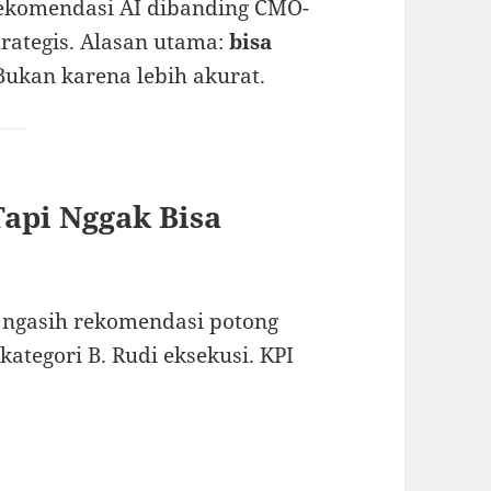
rekomendasi AI dibanding CMO-
rategis. Alasan utama:
bisa
 Bukan karena lebih akurat.
Tapi Nggak Bisa
 ngasih rekomendasi potong
kategori B. Rudi eksekusi. KPI