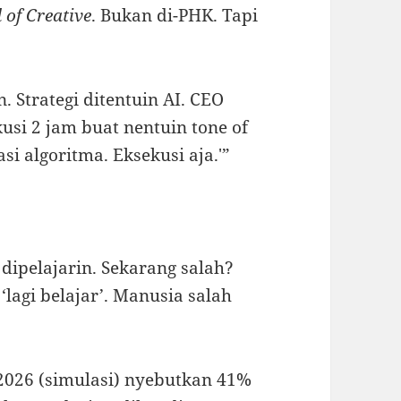
 of Creative
. Bukan di-PHK. Tapi
. Strategi ditentuin AI. CEO
usi 2 jam buat nentuin tone of
si algoritma. Eksekusi aja.'”
 dipelajarin. Sekarang salah?
‘lagi belajar’. Manusia salah
2026 (simulasi) nyebutkan 41%