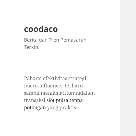
coodaco
Berita dan Tren Pemasaran
Terkini
Pahami efektivitas strategi
micro-influencer terbaru
sambil menikmati kemudahan
transaksi
slot pulsa tanpa
potongan
yang praktis.