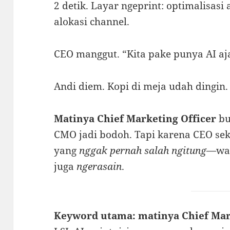
2 detik. Layar ngeprint: optimalisasi
alokasi channel.
CEO manggut. “Kita pake punya AI aja.
Andi diem. Kopi di meja udah dingin.
Matinya Chief Marketing Officer
bu
CMO jadi bodoh. Tapi karena CEO sek
yang
nggak pernah salah ngitung
—wal
juga
ngerasain
.
Keyword utama: matinya Chief Mark