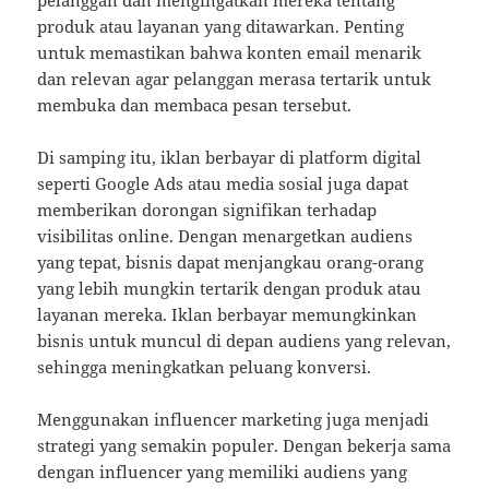
produk atau layanan yang ditawarkan. Penting
untuk memastikan bahwa konten email menarik
dan relevan agar pelanggan merasa tertarik untuk
membuka dan membaca pesan tersebut.
Di samping itu, iklan berbayar di platform digital
seperti Google Ads atau media sosial juga dapat
memberikan dorongan signifikan terhadap
visibilitas online. Dengan menargetkan audiens
yang tepat, bisnis dapat menjangkau orang-orang
yang lebih mungkin tertarik dengan produk atau
layanan mereka. Iklan berbayar memungkinkan
bisnis untuk muncul di depan audiens yang relevan,
sehingga meningkatkan peluang konversi.
Menggunakan influencer marketing juga menjadi
strategi yang semakin populer. Dengan bekerja sama
dengan influencer yang memiliki audiens yang