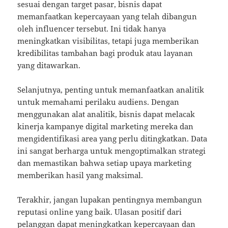
sesuai dengan target pasar, bisnis dapat
memanfaatkan kepercayaan yang telah dibangun
oleh influencer tersebut. Ini tidak hanya
meningkatkan visibilitas, tetapi juga memberikan
kredibilitas tambahan bagi produk atau layanan
yang ditawarkan.
Selanjutnya, penting untuk memanfaatkan analitik
untuk memahami perilaku audiens. Dengan
menggunakan alat analitik, bisnis dapat melacak
kinerja kampanye digital marketing mereka dan
mengidentifikasi area yang perlu ditingkatkan. Data
ini sangat berharga untuk mengoptimalkan strategi
dan memastikan bahwa setiap upaya marketing
memberikan hasil yang maksimal.
Terakhir, jangan lupakan pentingnya membangun
reputasi online yang baik. Ulasan positif dari
pelanggan dapat meningkatkan kepercayaan dan