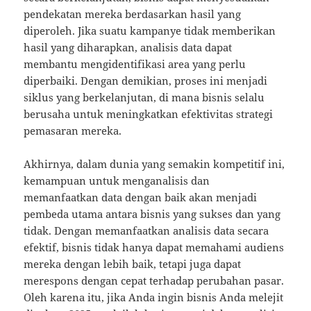
pendekatan mereka berdasarkan hasil yang
diperoleh. Jika suatu kampanye tidak memberikan
hasil yang diharapkan, analisis data dapat
membantu mengidentifikasi area yang perlu
diperbaiki. Dengan demikian, proses ini menjadi
siklus yang berkelanjutan, di mana bisnis selalu
berusaha untuk meningkatkan efektivitas strategi
pemasaran mereka.
Akhirnya, dalam dunia yang semakin kompetitif ini,
kemampuan untuk menganalisis dan
memanfaatkan data dengan baik akan menjadi
pembeda utama antara bisnis yang sukses dan yang
tidak. Dengan memanfaatkan analisis data secara
efektif, bisnis tidak hanya dapat memahami audiens
mereka dengan lebih baik, tetapi juga dapat
merespons dengan cepat terhadap perubahan pasar.
Oleh karena itu, jika Anda ingin bisnis Anda melejit