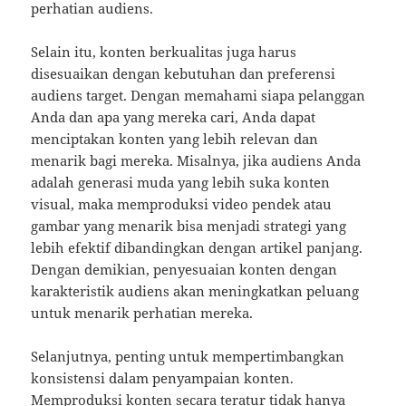
perhatian audiens.
Selain itu, konten berkualitas juga harus
disesuaikan dengan kebutuhan dan preferensi
audiens target. Dengan memahami siapa pelanggan
Anda dan apa yang mereka cari, Anda dapat
menciptakan konten yang lebih relevan dan
menarik bagi mereka. Misalnya, jika audiens Anda
adalah generasi muda yang lebih suka konten
visual, maka memproduksi video pendek atau
gambar yang menarik bisa menjadi strategi yang
lebih efektif dibandingkan dengan artikel panjang.
Dengan demikian, penyesuaian konten dengan
karakteristik audiens akan meningkatkan peluang
untuk menarik perhatian mereka.
Selanjutnya, penting untuk mempertimbangkan
konsistensi dalam penyampaian konten.
Memproduksi konten secara teratur tidak hanya