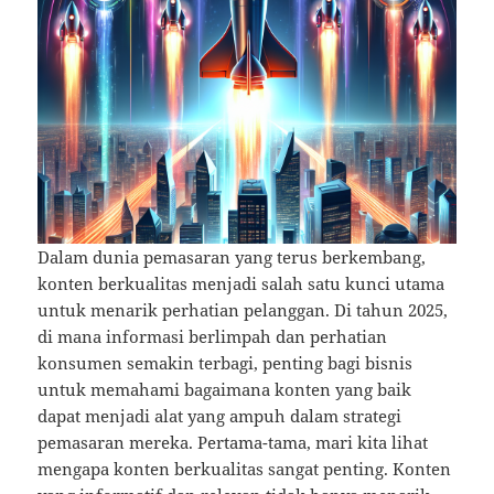
Dalam dunia pemasaran yang terus berkembang,
konten berkualitas menjadi salah satu kunci utama
untuk menarik perhatian pelanggan. Di tahun 2025,
di mana informasi berlimpah dan perhatian
konsumen semakin terbagi, penting bagi bisnis
untuk memahami bagaimana konten yang baik
dapat menjadi alat yang ampuh dalam strategi
pemasaran mereka. Pertama-tama, mari kita lihat
mengapa konten berkualitas sangat penting. Konten