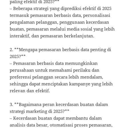
paling efektif di 2025?**
– Beberapa strategi yang diprediksi efektif di 2025
termasuk pemasaran berbasis data, personalisasi
pengalaman pelanggan, penggunaan kecerdasan
buatan, pemasaran melalui media sosial yang lebih
interaktif, dan pemasaran berkelanjutan.
2. **Mengapa pemasaran berbasis data penting di
2025?**
– Pemasaran berbasis data memungkinkan
perusahaan untuk memahami perilaku dan
preferensi pelanggan secara lebih mendalam,
sehingga dapat menciptakan kampanye yang lebih
relevan dan efektif.
3. **Bagaimana peran kecerdasan buatan dalam
strategi marketing di 2025?**
– Kecerdasan buatan dapat membantu dalam
analisis data besar, otomatisasi proses pemasaran,