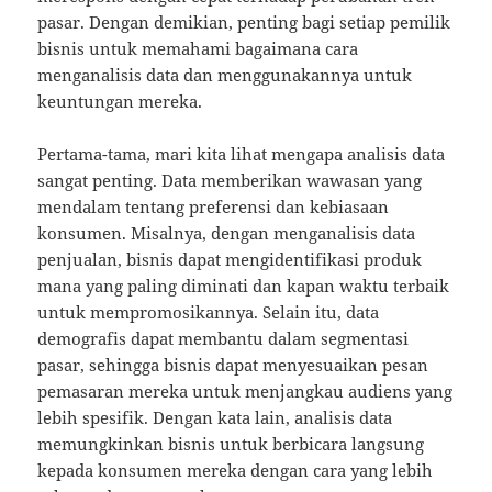
pasar. Dengan demikian, penting bagi setiap pemilik
bisnis untuk memahami bagaimana cara
menganalisis data dan menggunakannya untuk
keuntungan mereka.
Pertama-tama, mari kita lihat mengapa analisis data
sangat penting. Data memberikan wawasan yang
mendalam tentang preferensi dan kebiasaan
konsumen. Misalnya, dengan menganalisis data
penjualan, bisnis dapat mengidentifikasi produk
mana yang paling diminati dan kapan waktu terbaik
untuk mempromosikannya. Selain itu, data
demografis dapat membantu dalam segmentasi
pasar, sehingga bisnis dapat menyesuaikan pesan
pemasaran mereka untuk menjangkau audiens yang
lebih spesifik. Dengan kata lain, analisis data
memungkinkan bisnis untuk berbicara langsung
kepada konsumen mereka dengan cara yang lebih