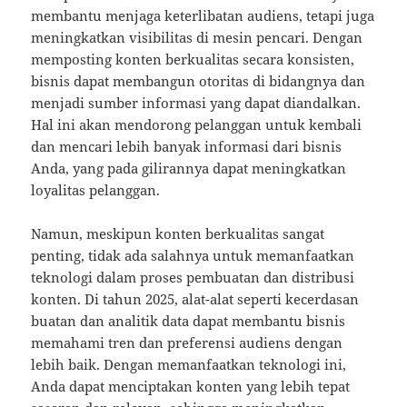
membantu menjaga keterlibatan audiens, tetapi juga
meningkatkan visibilitas di mesin pencari. Dengan
memposting konten berkualitas secara konsisten,
bisnis dapat membangun otoritas di bidangnya dan
menjadi sumber informasi yang dapat diandalkan.
Hal ini akan mendorong pelanggan untuk kembali
dan mencari lebih banyak informasi dari bisnis
Anda, yang pada gilirannya dapat meningkatkan
loyalitas pelanggan.
Namun, meskipun konten berkualitas sangat
penting, tidak ada salahnya untuk memanfaatkan
teknologi dalam proses pembuatan dan distribusi
konten. Di tahun 2025, alat-alat seperti kecerdasan
buatan dan analitik data dapat membantu bisnis
memahami tren dan preferensi audiens dengan
lebih baik. Dengan memanfaatkan teknologi ini,
Anda dapat menciptakan konten yang lebih tepat